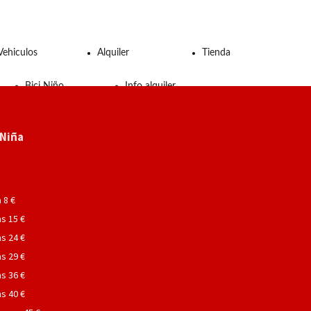
Vehiculos
Alquiler
Tienda
Bici Niño
Info alquiler
Bici
Condiciones
/Niña
Bici
de uso
electrica
Condiciones
a 8 €
as 15 €
Bici de
de contrato
as 24 €
carettera
as 29 €
as 36 €
Bici de
as 40 €