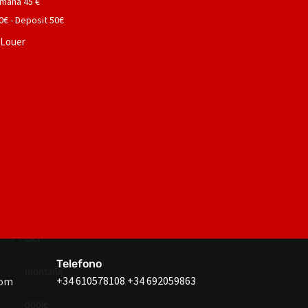
mana 45 €
carettera
0€ - Deposit 50€
- Louer
electrica
Bici
montaña
Bici
montaña
electrica
Bici
Telefono
montaña
+34 610578108 +34 692059863
com
doble