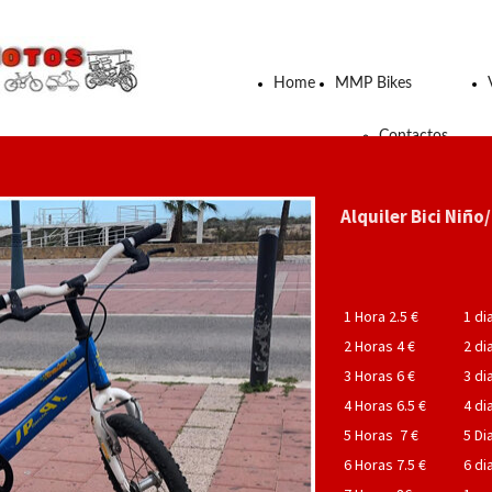
Home
MMP Bikes
Contactos
Alquiler Bici Niño
1 Hora 2.5 €
1 di
2 Horas 4 €
2 di
3 Horas 6 €
3 di
4 Horas 6.5 €
4 di
5 Horas 7 €
5 Di
6 Horas 7.5 €
6 di