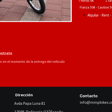
7 Horas 8€
1 se
Fianza 50€ - Caution 5
Alquilar - Rent 
ontrato
ado en el momento de la entrega del vehiculo
Dirección
Contacto
info@mmpbikes.
Avda Papa Luna 81
)
12598
Peñiscola (CS
España